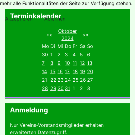
mehr alle Funktionalitäten der Seite zur Verfügung stehen.
Terminkalender
Akzeptieren
Ablehnen
Oktober
«
<
>
»
2024
Mo
Di
Mi
Do
Fr
Sa
So
30
1
2
3
4
5
6
7
8
9
10
11
12
13
14
15
16
17
18
19
20
21
22
23
24
25
26
27
28
29
30
31
1
2
3
Anmeldung
Nur Vereins-Vorstandsmitglieder erhalten
erweiterten Datenzugriff.