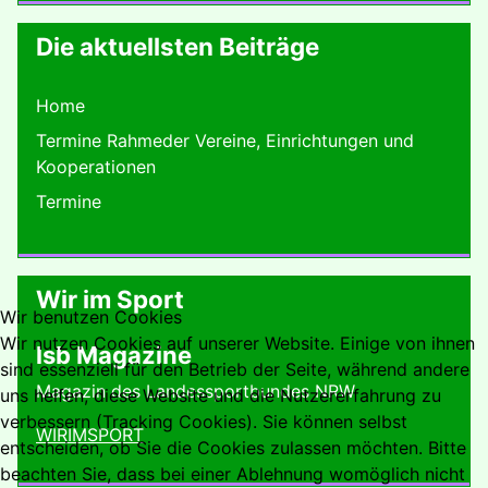
Die aktuellsten Beiträge
Home
Termine Rahmeder Vereine, Einrichtungen und
Kooperationen
Termine
Wir im Sport
Wir benutzen Cookies
Wir nutzen Cookies auf unserer Website. Einige von ihnen
lsb Magazine
sind essenziell für den Betrieb der Seite, während andere
Magazin des Landessportbundes NRW
uns helfen, diese Website und die Nutzererfahrung zu
verbessern (Tracking Cookies). Sie können selbst
WIRIMSPORT
entscheiden, ob Sie die Cookies zulassen möchten. Bitte
beachten Sie, dass bei einer Ablehnung womöglich nicht