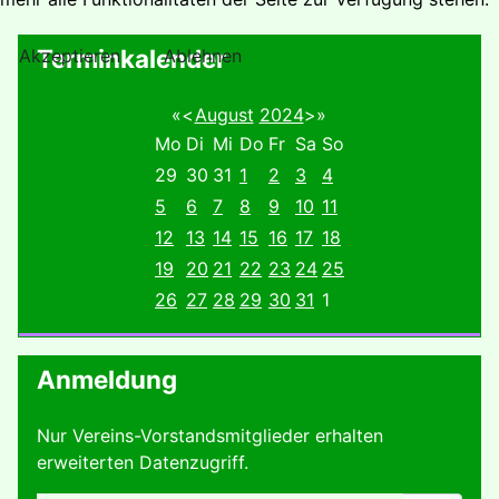
Terminkalender
Akzeptieren
Ablehnen
«
<
August
2024
>
»
Mo
Di
Mi
Do
Fr
Sa
So
29
30
31
1
2
3
4
5
6
7
8
9
10
11
12
13
14
15
16
17
18
19
20
21
22
23
24
25
26
27
28
29
30
31
1
Anmeldung
Nur Vereins-Vorstandsmitglieder erhalten
erweiterten Datenzugriff.