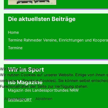
Die aktuellsten Beiträge
Home
Termine Rahmeder Vereine, Einrichtungen und Koopera
Termine
Wir im Sport
Wir benutzen Cookies
Wir nutzen Cookies auf unserer Website. Einige von ihnen s
verbessern (Tracking Cookies). Sie können selbst entschei
lsb Magazine
Funktionalitäten der Seite zur Verfügung stehen.
Magazin des Landessportbundes NRW
Akzeptieren
Ablehnen
WIRIMSPORT