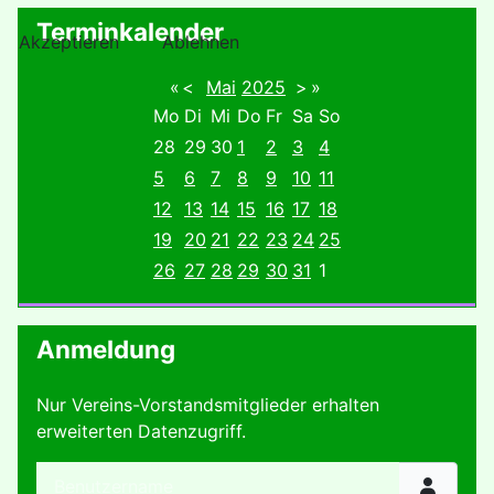
Terminkalender
Akzeptieren
Ablehnen
«
<
Mai
2025
>
»
Mo
Di
Mi
Do
Fr
Sa
So
28
29
30
1
2
3
4
5
6
7
8
9
10
11
12
13
14
15
16
17
18
19
20
21
22
23
24
25
26
27
28
29
30
31
1
Anmeldung
Nur Vereins-Vorstandsmitglieder erhalten
erweiterten Datenzugriff.
Benutzername