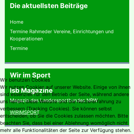
Die aktuellsten Beiträge
Home
Termine Rahmeder Vereine, Einrichtungen und
Kooperationen
Termine
Wir im Sport
Wir benutzen Cookies
Wir nutzen Cookies auf unserer Website. Einige von ihnen
lsb Magazine
sind essenziell für den Betrieb der Seite, während andere
Magazin des Landessportbundes NRW
uns helfen, diese Website und die Nutzererfahrung zu
verbessern (Tracking Cookies). Sie können selbst
WIRIMSPORT
entscheiden, ob Sie die Cookies zulassen möchten. Bitte
beachten Sie, dass bei einer Ablehnung womöglich nicht
mehr alle Funktionalitäten der Seite zur Verfügung stehen.