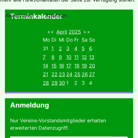
Terminkalender
Akzeptieren
Ablehnen
«
<
April
2025
>
»
Mo
Di
Mi
Do
Fr
Sa
So
31
1
2
3
4
5
6
7
8
9
10
11
12
13
14
15
16
17
18
19
20
21
22
23
24
25
26
27
28
29
30
1
2
3
4
Anmeldung
Nur Vereins-Vorstandsmitglieder erhalten
erweiterten Datenzugriff.